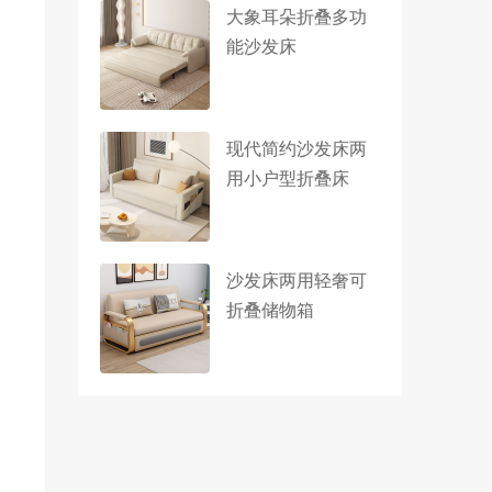
大象耳朵折叠多功
能沙发床
现代简约沙发床两
用小户型折叠床
沙发床两用轻奢可
折叠储物箱