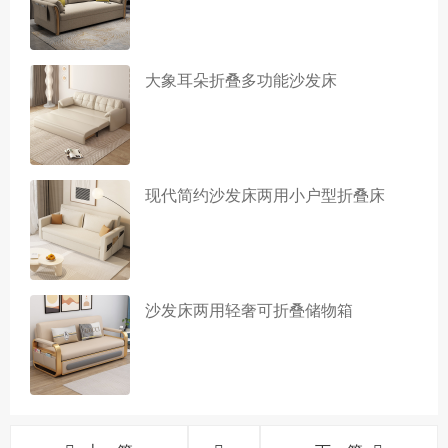
大象耳朵折叠多功能沙发床
现代简约沙发床两用小户型折叠床
沙发床两用轻奢可折叠储物箱