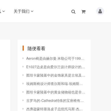
讯
关于我们
随便看看
Aeron椅是由赫尔曼·米勒公司于1994年推出的一款办公椅
E1027边桌是由爱尔兰设计师设计的一件著名家具作品
图坦卡蒙陵墓中的金饰家具是古埃及家具著名作品
埃姆斯椅设计师查尔斯和瑞·埃姆斯设计的经典家具
​图坦卡蒙陵墓中的黄金储物箱也是非常著名的文物
古罗马的-Cathedra特殊的宝座椅有装饰性的雕刻和细节
杰弗逊蒙特塞洛桌子总统托马斯·杰弗逊使用的一张桌子