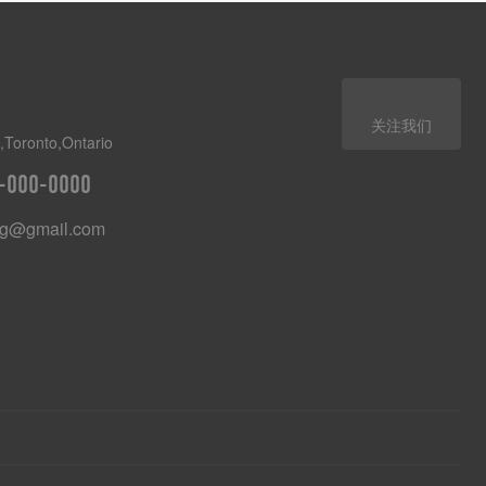
关注我们
Toronto,Ontario
-000-0000
ng@gmail.com