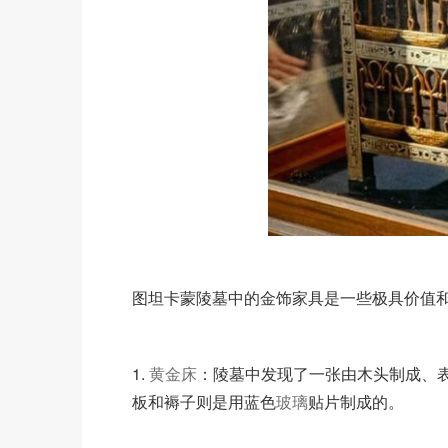
图坦卡蒙陵墓中的金饰家具是一些极具价值
1.
黄金床
：陵墓中发现了一张由木头制成、
板和褥子则是用蓝色
玻璃
贴片制成的。