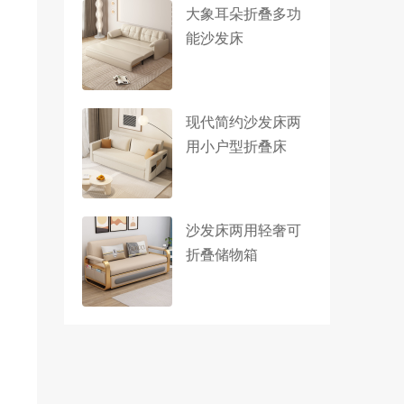
大象耳朵折叠多功
能沙发床
现代简约沙发床两
用小户型折叠床
沙发床两用轻奢可
折叠储物箱